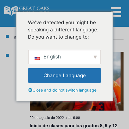
Skip
to
content
Eventos
Na
Nav
8/29/2022
 - 
1/15/2023
We've detected you might be
Lista
Buscar:
de
speaking a different language.
Seleccionar
de
vis
agosto 2022
Do you want to change to:
fecha.
vis
de
Eve
LUNES
English
29
Change Language
Close and do not switch language
29 de agosto de 2022 a las 9:00
Inicio de clases para los grados 8, 9 y 12