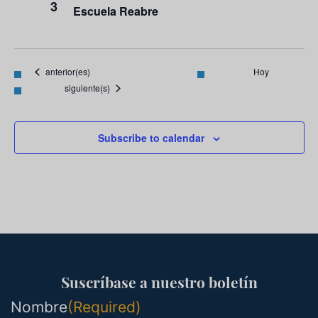
3
Escuela Reabre
Eventos
anterior(es)
Hoy
Eventos
siguiente(s)
Subscribe to calendar
Suscríbase a nuestro boletín
Nombre
(Required)