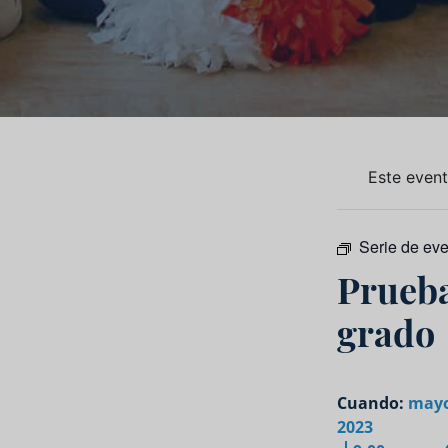
Este even
Serie de ev
Prueba
grado
Cuando:
mayo
2023