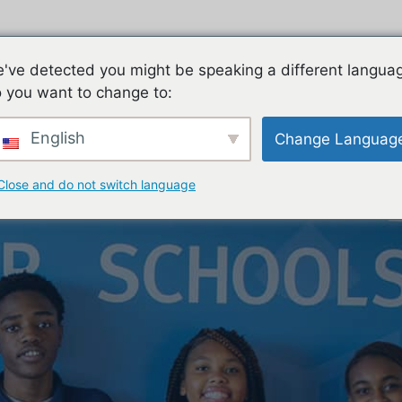
ES
FAMILIES
TEACHING & LEARNING
CON
've detected you might be speaking a different langua
 you want to change to:
English
Change Languag
Close and do not switch language