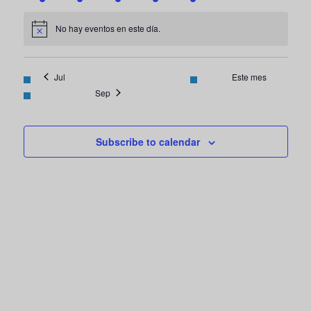
eventos
evento
evento
evento
evento
eventos
eventos
No hay eventos en este día.
Notice
Jul
Este mes
Sep
Subscribe to calendar