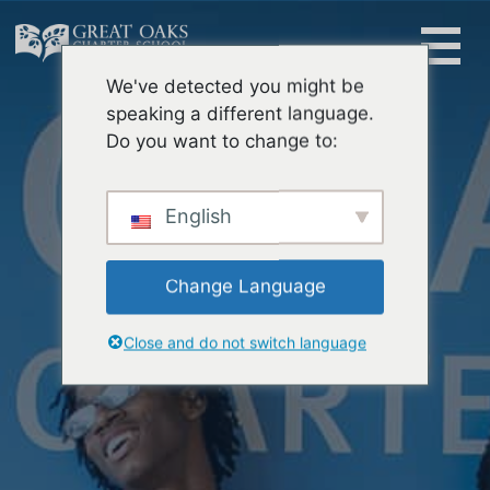
Skip
to
content
We've detected you might be
Buscar:
speaking a different language.
Do you want to change to:
English
Change Language
Close and do not switch language