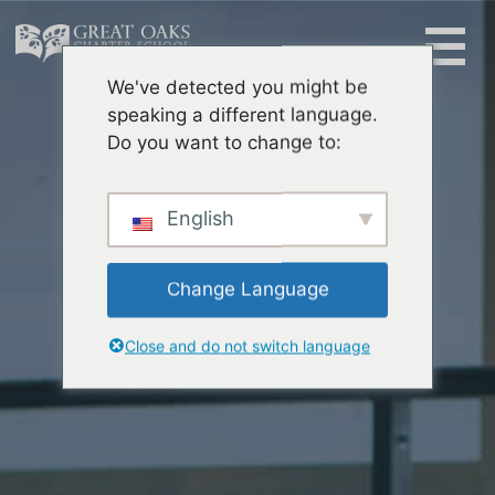
Skip
to
content
We've detected you might be
Buscar:
speaking a different language.
Do you want to change to:
English
Change Language
Close and do not switch language