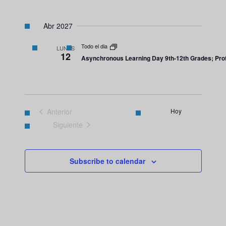
Abr 2027
Todo el dia
LUNES
12
Asynchronous Learning Day 9th-12th Grades; Prof
Anterior
Hoy
Eventos
Siguiente
Eventos
Subscribe to calendar