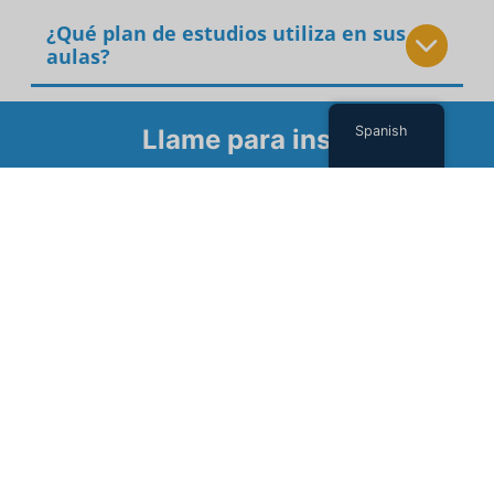
¿Qué plan de estudios utiliza en sus
aulas?
Spanish
Llame para inscribirse
Nuestros socios
comunitarios