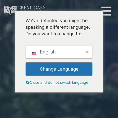
Skip
to
content
We've detected you might be
Buscar:
speaking a different language.
Do you want to change to:
English
Change Language
Close and do not switch language