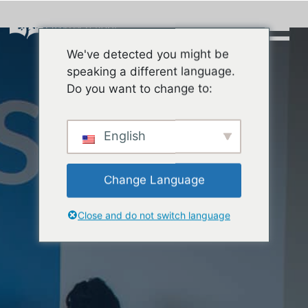
Skip
to
content
We've detected you might be
Buscar:
speaking a different language.
Do you want to change to:
English
Change Language
Close and do not switch language