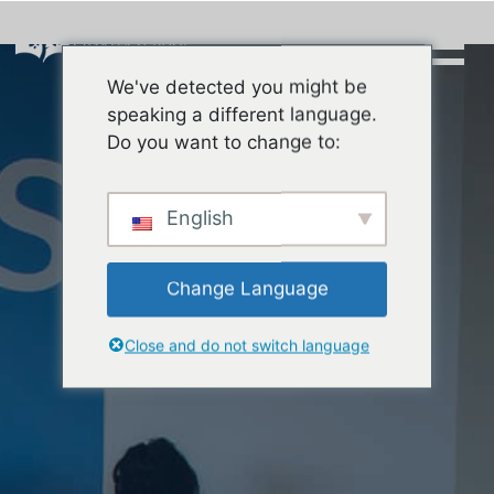
Skip
to
content
We've detected you might be
Buscar:
speaking a different language.
Do you want to change to:
English
Change Language
Close and do not switch language