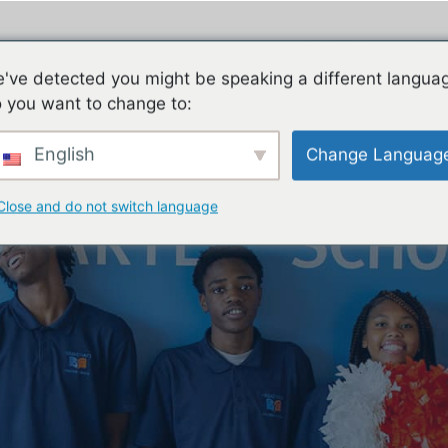
ES
FAMILIES
TEACHING & LEARNING
CON
've detected you might be speaking a different langua
 you want to change to:
English
Change Languag
Close and do not switch language