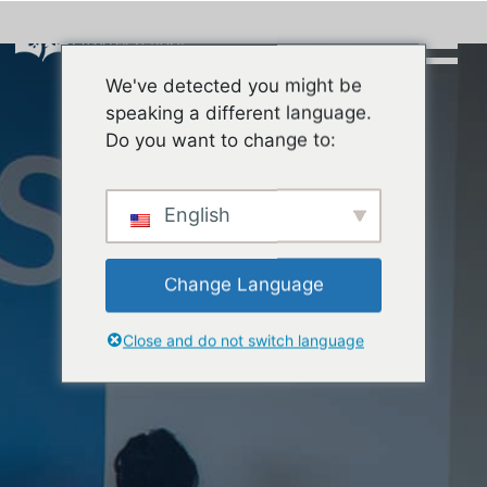
Skip
to
content
We've detected you might be
Buscar:
speaking a different language.
Do you want to change to:
English
Change Language
Close and do not switch language