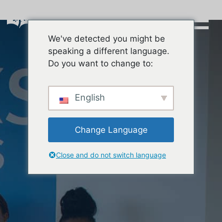
Skip
to
content
We've detected you might be
Buscar:
speaking a different language.
Do you want to change to:
English
Change Language
Close and do not switch language