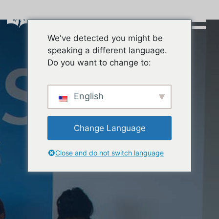
Skip
to
content
We've detected you might be
Buscar:
speaking a different language.
Do you want to change to:
English
Change Language
Close and do not switch language