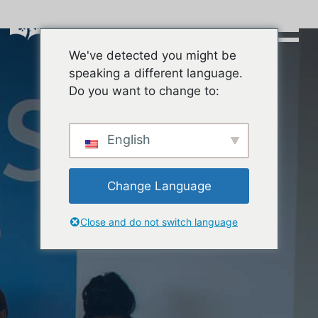
Skip
to
content
We've detected you might be
Buscar:
speaking a different language.
Do you want to change to:
English
Change Language
Close and do not switch language