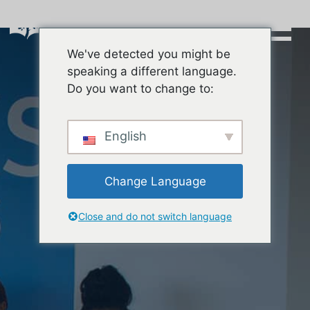
Skip
to
content
We've detected you might be
Buscar:
speaking a different language.
Do you want to change to:
English
Change Language
Close and do not switch language