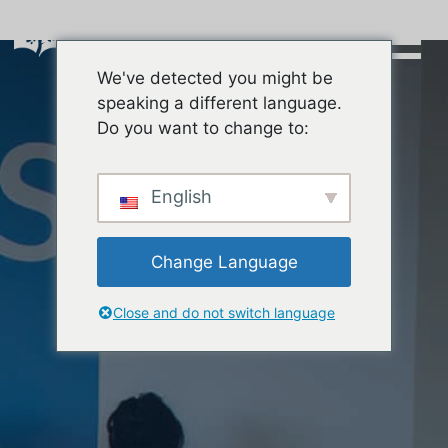
Skip
to
content
We've detected you might be
Buscar:
speaking a different language.
Do you want to change to:
English
Change Language
Close and do not switch language