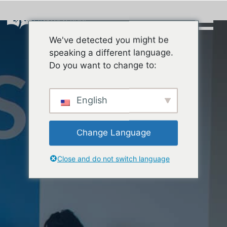
Skip
to
content
We've detected you might be
Buscar:
speaking a different language.
Do you want to change to:
English
Change Language
Close and do not switch language