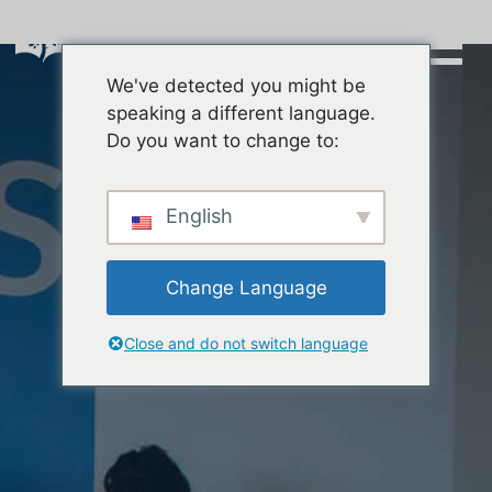
Skip
to
content
We've detected you might be
Buscar:
speaking a different language.
Do you want to change to:
English
Change Language
Close and do not switch language