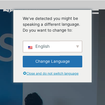
Skip
to
content
We've detected you might be
Buscar:
speaking a different language.
Do you want to change to:
English
Change Language
Close and do not switch language