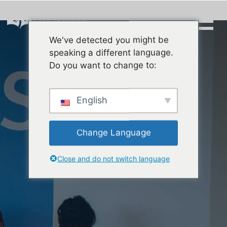
Skip
to
content
We've detected you might be
Buscar:
speaking a different language.
Do you want to change to:
English
Change Language
Close and do not switch language