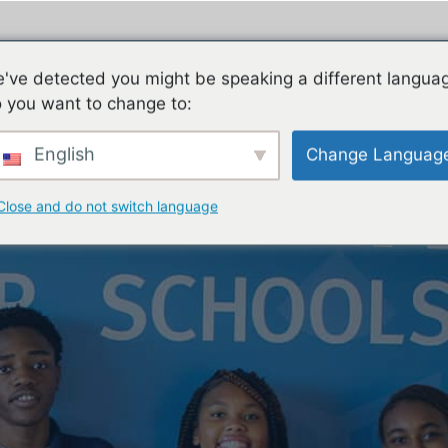
ES
FAMILIES
TEACHING & LEARNING
CON
've detected you might be speaking a different langua
 you want to change to:
English
Change Languag
Close and do not switch language