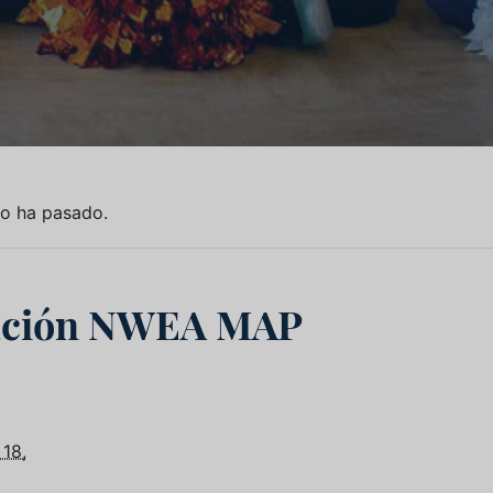
to ha pasado.
ación NWEA MAP
 18,