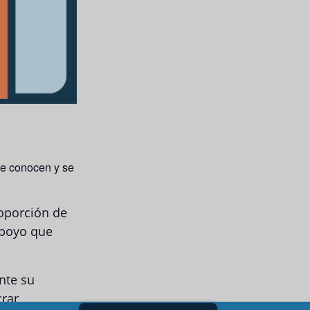
e conocen y se
roporción de
apoyo que
nte su
crar