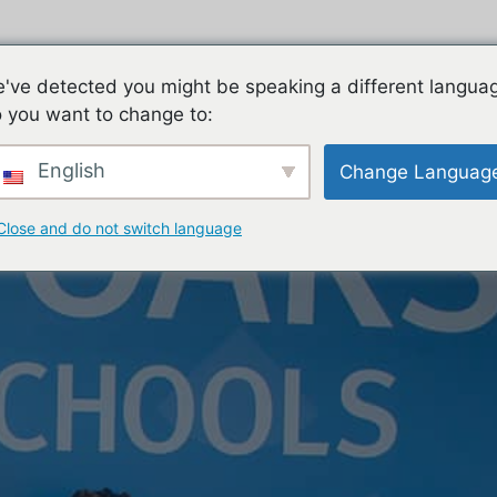
ES
FAMILIES
TEACHING & LEARNING
CON
've detected you might be speaking a different langua
 you want to change to:
English
Change Languag
Close and do not switch language