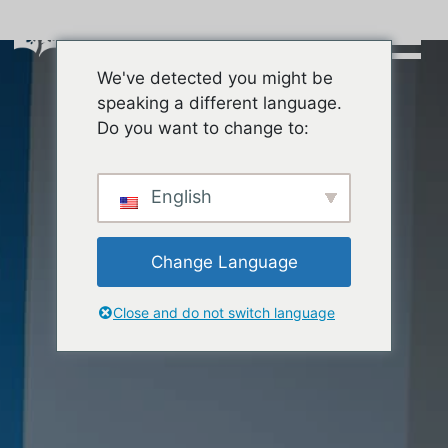
Skip
to
content
We've detected you might be
Buscar:
speaking a different language.
Do you want to change to:
English
Change Language
Close and do not switch language