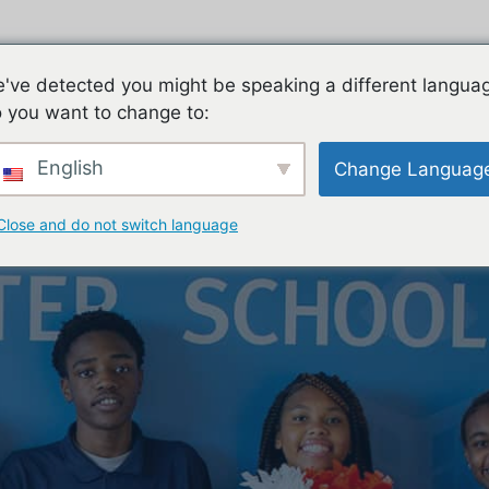
ES
FAMILIES
TEACHING & LEARNING
CON
've detected you might be speaking a different langua
 you want to change to:
English
Change Languag
Close and do not switch language