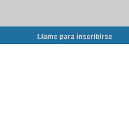
Llame para inscribirse
Tour
 para conocer
mbre.