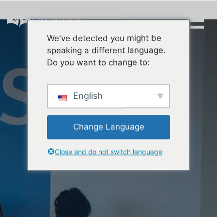
Skip
to
content
We've detected you might be
Buscar:
speaking a different language.
Do you want to change to:
English
Change Language
Close and do not switch language