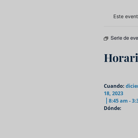
Este even
Serie de ev
Horari
Cuando:
dici
18, 2023
8:45 am - 3
Dónde: