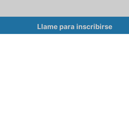
Llame para inscribirse
Tour
 para conocer
mbre.