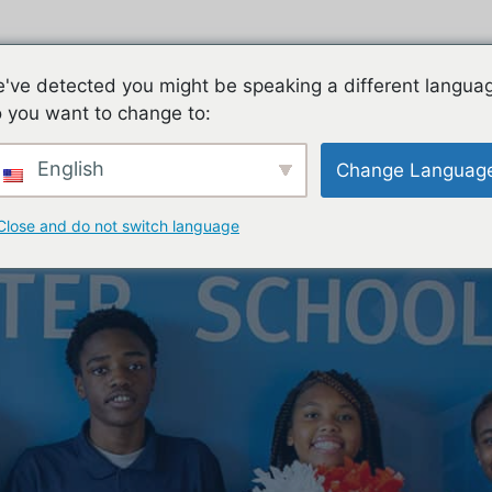
ES
FAMILIES
TEACHING & LEARNING
CON
've detected you might be speaking a different langua
 you want to change to:
English
Change Languag
Close and do not switch language