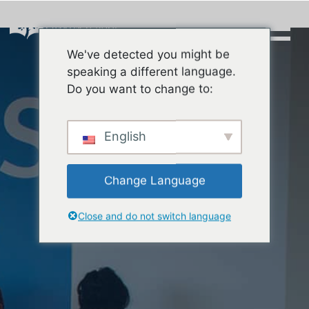
Skip
to
content
We've detected you might be
Buscar:
speaking a different language.
Do you want to change to:
English
Change Language
Close and do not switch language