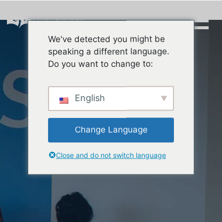
Skip
to
content
We've detected you might be
Buscar:
speaking a different language.
Do you want to change to:
English
Change Language
Close and do not switch language