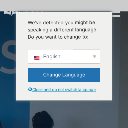
Skip
to
content
We've detected you might be
Buscar:
speaking a different language.
Do you want to change to:
English
Change Language
Close and do not switch language