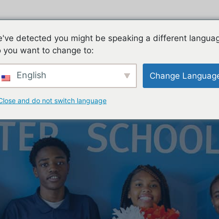
ES
FAMILIES
TEACHING & LEARNING
CON
've detected you might be speaking a different langua
 you want to change to:
English
Change Languag
Close and do not switch language