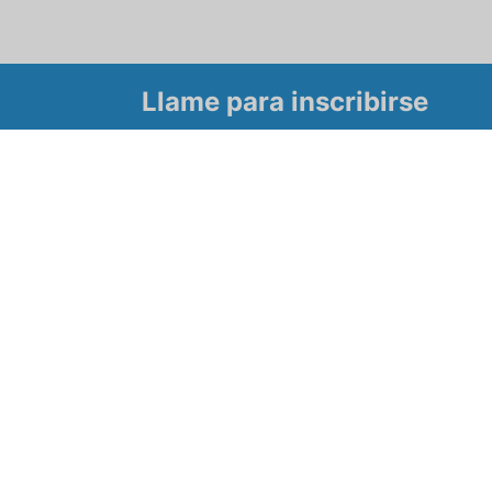
Llame para inscribirse
Tour
 para conocer
mbre.