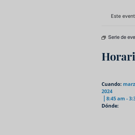
Este even
Serie de ev
Horari
Cuando:
marz
2024
8:45 am - 3
Dónde: