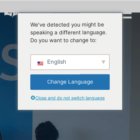
Skip
to
content
We've detected you might be
Buscar:
speaking a different language.
Do you want to change to:
English
Change Language
Close and do not switch language