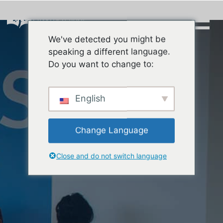
Skip
to
content
We've detected you might be
Buscar:
speaking a different language.
Do you want to change to:
English
Change Language
Close and do not switch language