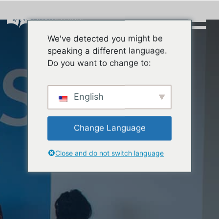
Skip
to
content
We've detected you might be
Buscar:
speaking a different language.
Do you want to change to:
English
Change Language
Close and do not switch language