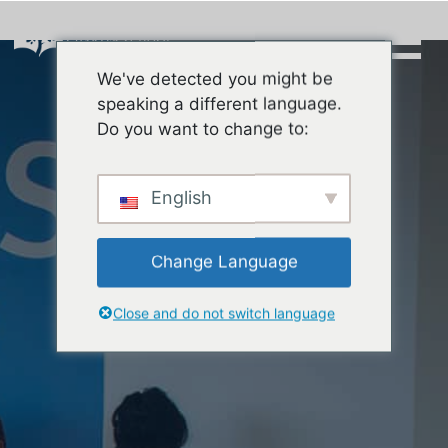
Skip
to
content
We've detected you might be
Buscar:
speaking a different language.
Do you want to change to:
English
Change Language
Close and do not switch language