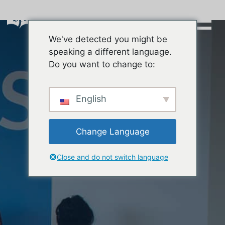
Skip
to
content
We've detected you might be
Buscar:
speaking a different language.
Do you want to change to:
English
Change Language
Close and do not switch language