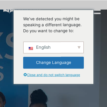
Skip
to
content
We've detected you might be
Buscar:
speaking a different language.
Do you want to change to:
English
Change Language
Close and do not switch language