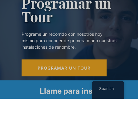
Programar un
Tour
Programe un recorrido con nosotros hoy
mismo para conocer de primera mano nuestras
instalaciones de renombre.
PROGRAMAR UN TOUR
Spanish
Llame para inscribirse
Suscríbase a nuestro boletín
Nombre
(Required)