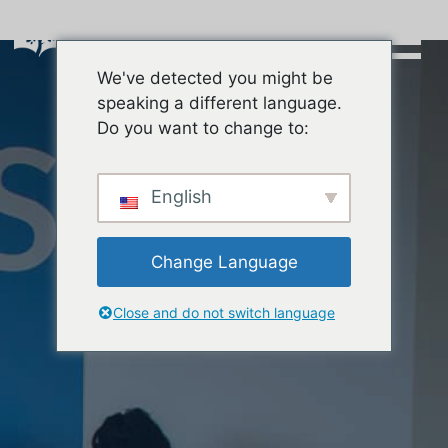
Skip
to
content
We've detected you might be
Buscar:
speaking a different language.
Do you want to change to:
English
Change Language
Close and do not switch language