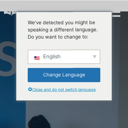
Skip
to
content
We've detected you might be
Buscar:
speaking a different language.
Do you want to change to:
English
Change Language
Close and do not switch language