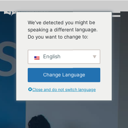
Skip
to
content
We've detected you might be
Buscar:
speaking a different language.
Do you want to change to:
English
Change Language
Close and do not switch language