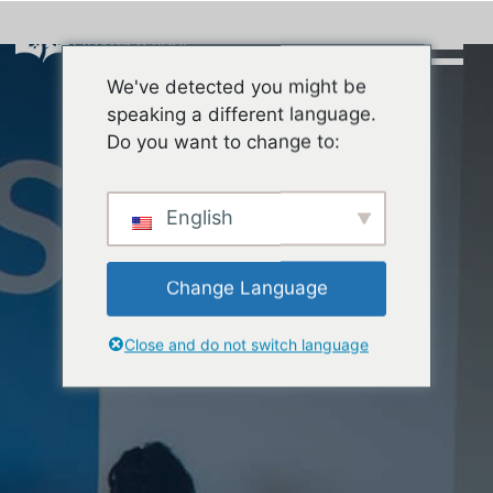
Skip
to
content
We've detected you might be
Buscar:
speaking a different language.
Do you want to change to:
English
Change Language
Close and do not switch language