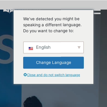
Skip
to
content
We've detected you might be
Buscar:
speaking a different language.
Do you want to change to:
English
Change Language
Close and do not switch language