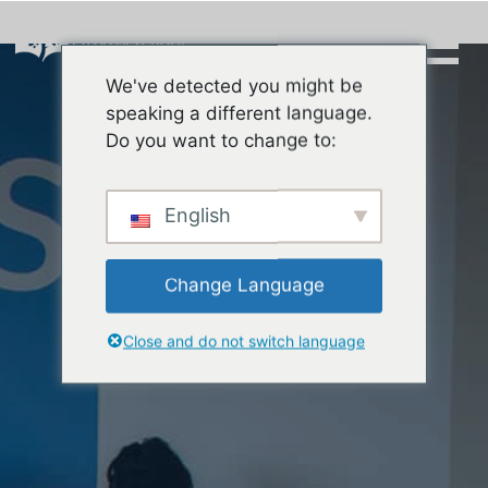
Skip
to
content
We've detected you might be
Buscar:
speaking a different language.
Do you want to change to:
English
Change Language
Close and do not switch language