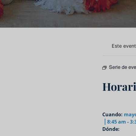
Este even
Serie de ev
Horari
Cuando:
mayo
8:45 am - 3
Dónde: