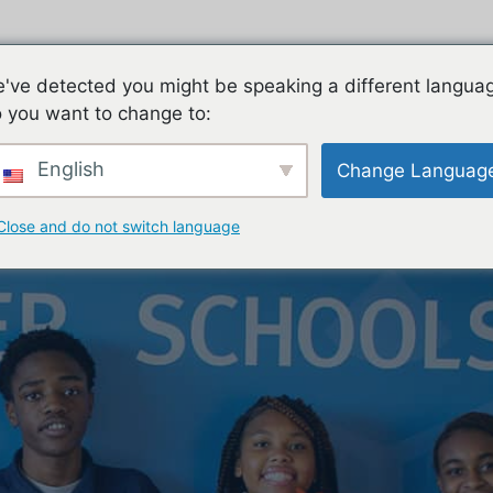
ES
FAMILIES
TEACHING & LEARNING
CON
've detected you might be speaking a different langua
 you want to change to:
English
Change Languag
Close and do not switch language