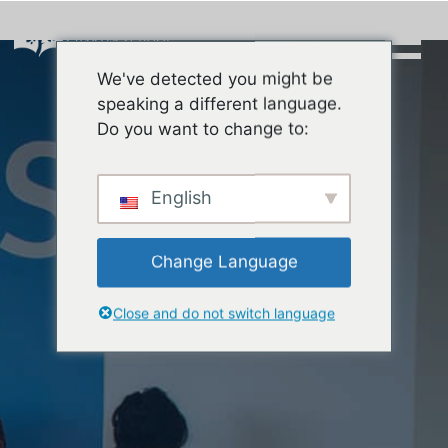
Skip
to
content
We've detected you might be
Buscar:
speaking a different language.
Do you want to change to:
English
Change Language
Close and do not switch language