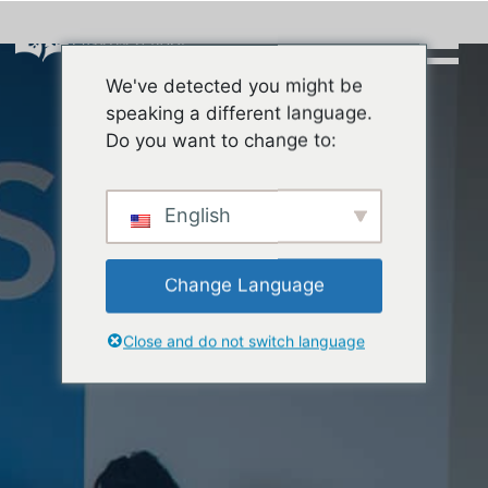
Skip
to
content
We've detected you might be
Buscar:
speaking a different language.
Do you want to change to:
English
Change Language
Close and do not switch language