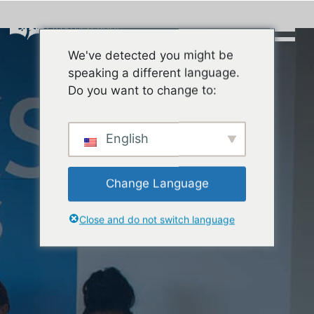
Skip
to
content
We've detected you might be
Buscar:
speaking a different language.
Do you want to change to:
English
Change Language
Close and do not switch language