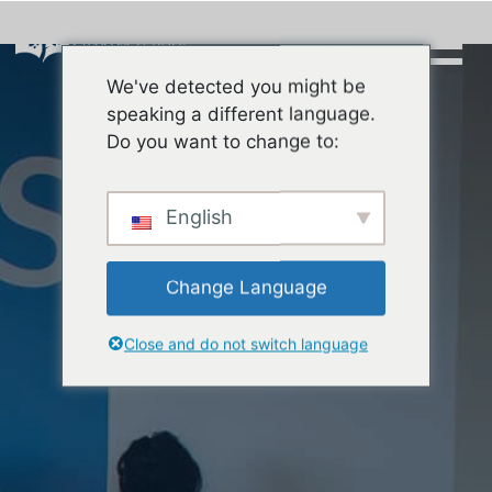
Skip
to
content
We've detected you might be
Buscar:
speaking a different language.
Do you want to change to:
English
Change Language
Close and do not switch language