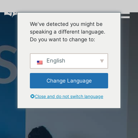
Skip
to
content
We've detected you might be
Buscar:
speaking a different language.
Do you want to change to:
English
Change Language
Close and do not switch language