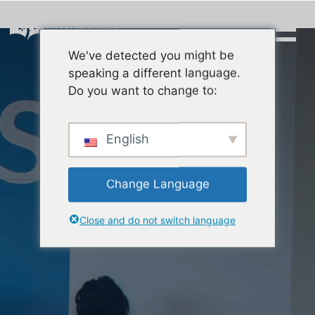
Skip
to
content
We've detected you might be
Buscar:
speaking a different language.
Do you want to change to:
English
Change Language
Close and do not switch language