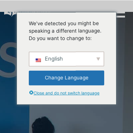
Skip
to
content
We've detected you might be
Buscar:
speaking a different language.
Do you want to change to:
English
Change Language
Close and do not switch language