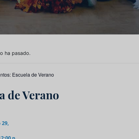
to ha pasado.
entos:
Escuela de Verano
a de Verano
 29,
12:00 p.