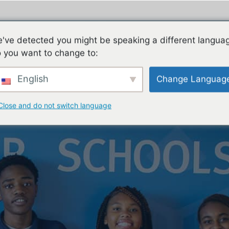
ES
FAMILIES
TEACHING & LEARNING
CON
've detected you might be speaking a different langua
 you want to change to:
English
Change Languag
Close and do not switch language