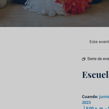
Este even
Serie de ev
Escuel
Cuando:
junio
2023
9:00 a. m. - 