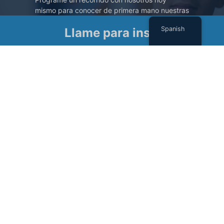
mismo para conocer de primera mano nuestras
instalaciones de renombre.
Spanish
Llame para inscribirse
PROGRAMAR UN TOUR
Suscríbase a nuestro boletín
Nombre
(Required)
First
Last