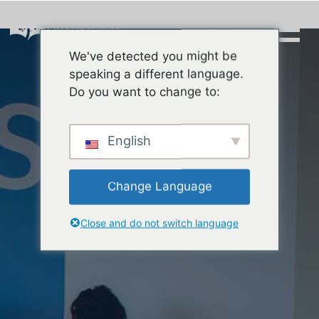
Skip
to
content
We've detected you might be
Buscar:
speaking a different language.
Do you want to change to:
English
Change Language
Close and do not switch language